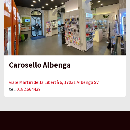
Carosello Albenga
viale Martiri della Libertà 6, 17031 Albenga SV
tel.
0182.664439