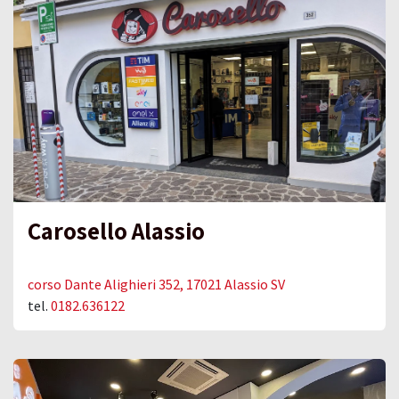
Carosello Alassio
corso Dante Alighieri 352, 17021 Alassio SV
tel.
0182.636122