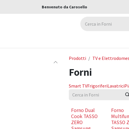
Benvenuto da Carosello
ca
Assicurazioni
Negozi
Blog
Prodotti
TV e Elettrodomes
Forni
Smart TV
Frigoriferi
Lavatrici
Pi
Forno Dual
Forno
Cook TASSO
Multifu
ZERO
TASSO 
Samsung
Samsun