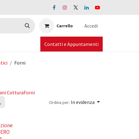
Accedi
Carrello
Contatti e Appuntamenti
tici
Forni
ani Cottura
Forni
In evidenza
Ordina per:
nzione
ZERO
g