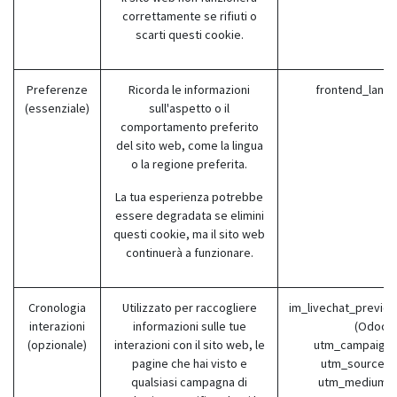
correttamente se rifiuti o
scarti questi cookie.
Preferenze
Ricorda le informazioni
frontend_lang 
(essenziale)
sull'aspetto o il
comportamento preferito
del sito web, come la lingua
o la regione preferita.
La tua esperienza potrebbe
essere degradata se elimini
questi cookie, ma il sito web
continuerà a funzionare.
Cronologia
Utilizzato per raccogliere
im_livechat_previo
interazioni
informazioni sulle tue
(Odoo)
(opzionale)
interazioni con il sito web, le
utm_campaign 
pagine che hai visto e
utm_source (
qualsiasi campagna di
utm_medium (