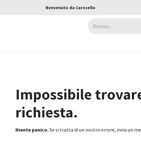
Benvenuto da Carosello
ca
Assicurazioni
Negozi
Blog
Errore 404
Impossibile trovar
richiesta.
Niente panico.
Se si tratta di un nostro errore, invia un 