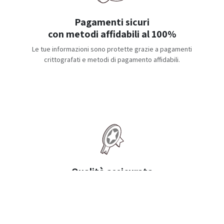
Pagamenti sicuri
con metodi affidabili al 100%
Le tue informazioni sono protette grazie a pagamenti
crittografati e metodi di pagamento affidabili.
Qualità assicurata
con ogni acquisto
Ogni prodotto viene testato con attenzione per rispettare
elevati standard di durabilità e prestazione.