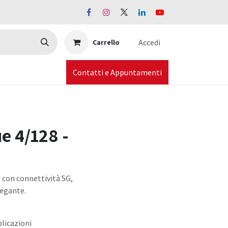
Accedi
Carrello
Contatti e Appuntamenti
e 4/128 -
con connettività 5G,
legante.
licazioni