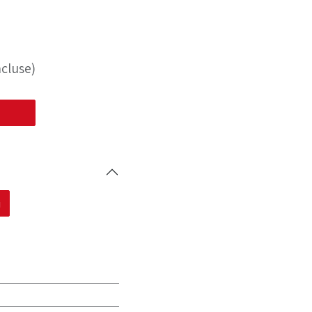
cluse)
i