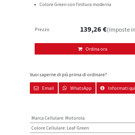
Colore Green con finitura moderna
139,26
€
(Imposte in
Prezzo
Ordina ora
Vuoi saperne di più prima di ordinare?
Email
WhatsApp
Informati qu
Marca Cellulare
:
Motorola
Colore Cellulare
:
Leaf Green