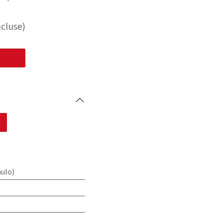
cluse)
i
mulo)