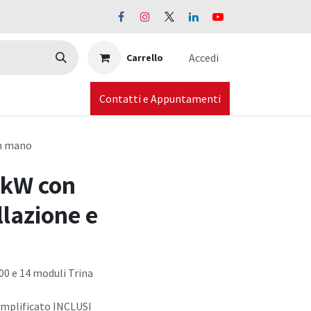
Accedi
Carrello
Contatti e Appuntamenti
in mano
 kW con
llazione e
0 e 14 moduli Trina
semplificato INCLUSI