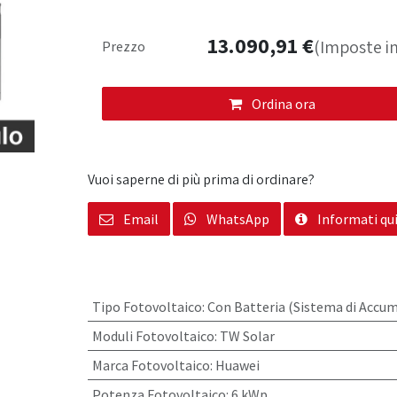
13.090,91
€
(Imposte in
Prezzo
Ordina ora
Vuoi saperne di più prima di ordinare?
Email
WhatsApp
Informati qu
Tipo Fotovoltaico
:
Con Batteria (Sistema di Accu
Moduli Fotovoltaico
:
TW Solar
Marca Fotovoltaico
:
Huawei
Potenza Fotovoltaico
:
6 kWp