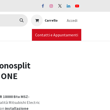
Accedi
Carrello
Contatti e Appuntamenti
onosplit
IONE
R 18000 Btu MSZ-
ità Mitsubishi Electric
con
installazione