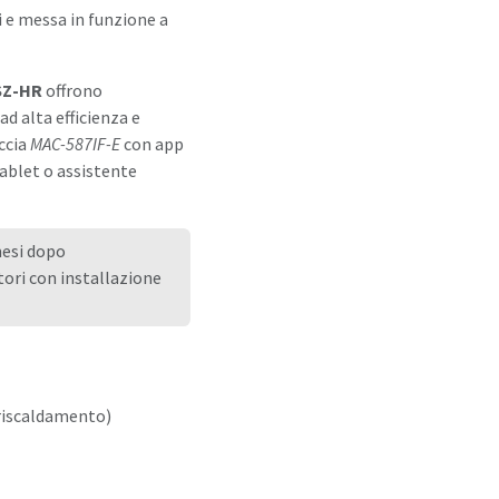
 e messa in funzione a
SZ-HR
offrono
d alta efficienza e
accia
MAC-587IF-E
con app
ablet o assistente
 mesi dopo
atori con installazione
riscaldamento)