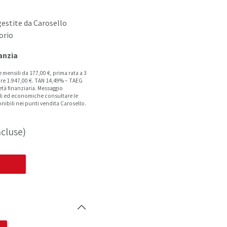
gestite da Carosello
orio
anzia
 mensili da 177,00 €, prima rata a 3
ore 1.947,00 €. TAN 14,49% – TAEG
tà finanziaria. Messaggio
ali ed economiche consultare le
nibili nei punti vendita Carosello.
cluse)