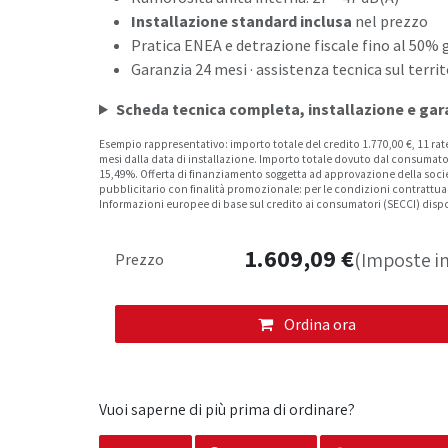
Installazione standard inclusa
nel prezzo
Pratica ENEA e detrazione fiscale fino al 50% 
Garanzia 24 mesi · assistenza tecnica sul territ
Scheda tecnica completa, installazione e gar
Esempio rappresentativo: importo totale del credito 1.770,00 €, 11 rate
mesi dalla data di installazione. Importo totale dovuto dal consumat
15,49%. Offerta di finanziamento soggetta ad approvazione della socie
pubblicitario con finalità promozionale: per le condizioni contrattu
Informazioni europee di base sul credito ai consumatori (SECCI) dispo
1.609,09
€
(Imposte in
Prezzo
Ordina ora
Vuoi saperne di più prima di ordinare?