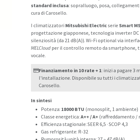
standard inclusa
: sopralluogo, posa, collegamenti
cura di Carosello.
I climatizzatori
Mitsubishi Electric
serie
Smart M
progettazione giapponese, tecnologia inverter DC a
silenziosità (da 21 dB(A)). Wi-Fi optional via interf
MELCloud
per il controllo remoto da smartphone, t
vocale.
Finanziamento in 10 rate + 1
: inizi a pagare 3
l'installazione. Disponibile su tutti i climatizz
Carosello.
In sintesi
Potenza:
18000 BTU
(monosplit, 1 ambiente)
Classe energetica:
A++ / A+
(raffreddamento / 
Efficienza stagionale: SEER 6,5 · SCOP 4,3
Gas refrigerante: R-32
Rumorosità unità interna: 27 ~ 47 dB(A)