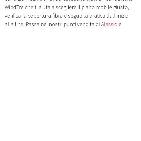
WindTre che ti aiuta a scegliere il piano mobile giusto,
verifica la copertura fibra e segue la pratica dall'inizio
alla fine. Passa nei nostri punti vendita di
Alassio
e
Albenga
, oppure
contattaci
per fissare un
appuntamento.
Vuoi confrontare tutte le offerte mobile e fibra del
momento e leggere le altre guide su telefonia e
connettività? Dai un'occhiata al nostro
blog
:
aggiorniamo le promo ogni settimana.
in
Telefonia e Sky
CONDIVIDI ARTICOLO