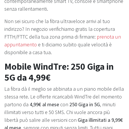
contemporaneamente smart TV, console e smartphone
senza rallentamenti.
Non sei sicuro che la fibra ultraveloce arrivi al tuo
indirizzo? In negozio verifichiamo gratis la copertura
FTTH/FTTC della tua zona prima di firmare:
prenota un
appuntamento
e ti diciamo subito quale velocità è
disponibile a casa tua.
Mobile WindTre: 250 Giga in
5G da 4,99€
La fibra dà il meglio se abbinata a un piano mobile della
stessa rete. Le offerte ricaricabili WindTre del momento
partono da
4,99€ al mese
con
250 Giga in 5G
, minuti
illimitati verso tutti e 50 SMS. Chi vuole ancora più
libertà può salire alle versioni con
Giga illimitati a 9,99€
al mese
, sempre con minuti senza limiti. Tutti i piani