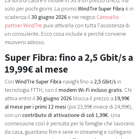
La fibra di casa e il mobile in 5G a un prezzo unico, ma
solo per pochi giorni. La promo
WindTre Super Fibra
è in
scadenza il
30 giugno 2026
e nei negozi
Carosello
partner WindTre
puoi attivarla con tutta l'assistenza di
un consulente. Ecco cosa include e perché conviene
muoversi adesso.
Super Fibra: fino a 2,5 Gbit/s a
19,99€ al mese
Con
WindTre Super Fibra
navighi fino a
2,5 Gbit/s
in
tecnologia FTTH, con il
modem Wi-Fi incluso gratis
. Chi
attiva entro il
30 giugno 2026
blocca il prezzo a
19,99€
al mese per i primi 12 mesi
(poi 23,99€ invece di 24,99€),
con un
contributo di attivazione di soli 1,99€
. Una
connessione così è pensata per le famiglie che lavorano
da casa, guardano film e serie in streaming e collegano