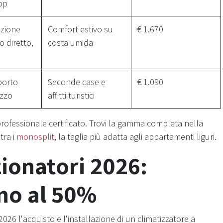
op
azione
Comfort estivo su
€ 1.670
o diretto,
costa umida
porto
Seconde case e
€ 1.090
ezzo
affitti turistici
 professionale certificato. Trovi la gamma completa nella
tra i
monosplit
, la taglia più adatta agli appartamenti liguri.
ionatori 2026:
ino al 50%
026 l'acquisto e l'installazione di un climatizzatore a