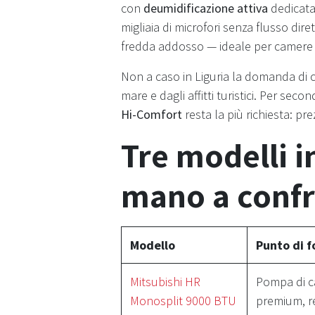
con
deumidificazione attiva
dedicat
migliaia di microfori senza flusso diret
fredda addosso — ideale per camere d
Non a caso in Liguria la domanda di c
mare e dagli affitti turistici. Per sec
Hi-Comfort
resta la più richiesta: pre
Tre modelli in
mano a conf
Modello
Punto di f
Mitsubishi HR
Pompa di c
Monosplit 9000 BTU
premium, r