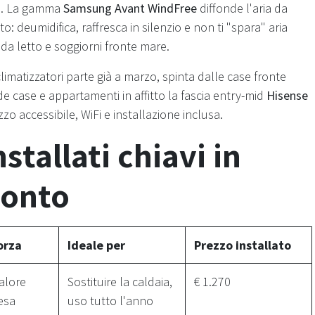
a. La gamma
Samsung Avant WindFree
diffonde l'aria da
to: deumidifica, raffresca in silenzio e non ti "spara" aria
a letto e soggiorni fronte mare.
limatizzatori parte già a marzo, spinta dalle case fronte
onde case e appartamenti in affitto la fascia entry-mid
Hisense
zzo accessibile, WiFi e installazione inclusa.
stallati chiavi in
ronto
orza
Ideale per
Prezzo installato
alore
Sostituire la caldaia,
€ 1.270
esa
uso tutto l'anno