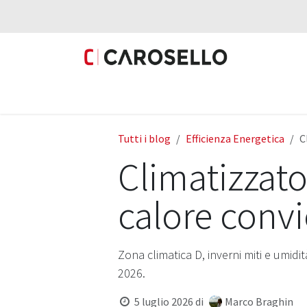
Passa al contenuto
Prodotti
Fotovoltaico
Mobilità Elettri
Tutti i blog
Efficienza Energetica
C
Climatizzato
calore convi
Zona climatica D, inverni miti e umidi
2026.
5 luglio 2026
di
Marco Braghin