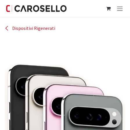
Passa al contenuto
Dispositivi Rigenerati