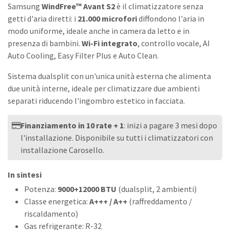
Samsung
WindFree™ Avant S2
è il climatizzatore senza
getti d'aria diretti: i
21.000 microfori
diffondono l'aria in
modo uniforme, ideale anche in camera da letto e in
presenza di bambini.
Wi-Fi integrato
, controllo vocale, AI
Auto Cooling, Easy Filter Plus e Auto Clean.
Sistema dualsplit con un'unica unità esterna che alimenta
due unità interne, ideale per climatizzare due ambienti
separati riducendo l'ingombro estetico in facciata.
Finanziamento in 10 rate + 1
: inizi a pagare 3 mesi dopo
l'installazione. Disponibile su tutti i climatizzatori con
installazione Carosello.
In sintesi
Potenza:
9000+12000 BTU
(dualsplit, 2 ambienti)
Classe energetica:
A+++ / A++
(raffreddamento /
riscaldamento)
Gas refrigerante: R-32