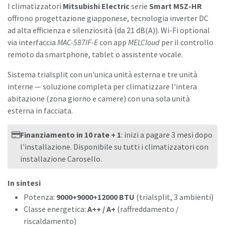
I climatizzatori
Mitsubishi Electric
serie
Smart MSZ-HR
offrono progettazione giapponese, tecnologia inverter DC
ad alta efficienza e silenziosità (da 21 dB(A)). Wi-Fi optional
via interfaccia
MAC-587IF-E
con app
MELCloud
per il controllo
remoto da smartphone, tablet o assistente vocale.
Sistema trialsplit con un'unica unità esterna e tre unità
interne — soluzione completa per climatizzare l'intera
abitazione (zona giorno e camere) con una sola unità
esterna in facciata.
Finanziamento in 10 rate + 1
: inizi a pagare 3 mesi dopo
l'installazione. Disponibile su tutti i climatizzatori con
installazione Carosello.
In sintesi
Potenza:
9000+9000+12000 BTU
(trialsplit, 3 ambienti)
Classe energetica:
A++ / A+
(raffreddamento /
riscaldamento)