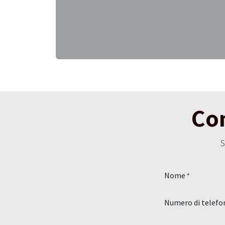
Con
S
Nome
*
Numero di telefo