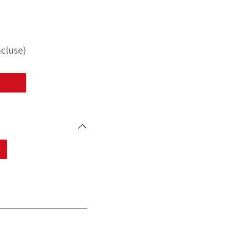
cluse)
i