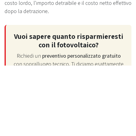
costo lordo, l'importo detraibile e il costo netto effettivo
dopo la detrazione.
Vuoi sapere quanto risparmieresti
con il fotovoltaico?
Richiedi un
preventivo personalizzato gratuito
con sopralluogo tecnico. Ti diciamo esattamente
quanti pannelli servono per la tua casa, il costo
chiavi in mano, gli incentivi attivi e in quanti anni
rientri.
Prenota sopralluogo gratuito
Richiedi info