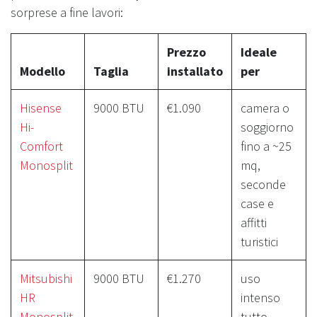
sorprese a fine lavori:
Prezzo
Ideale
Modello
Taglia
installato
per
Hisense
9000 BTU
€1.090
camera o
Hi-
soggiorno
Comfort
fino a ~25
Monosplit
mq,
seconde
case e
affitti
turistici
Mitsubishi
9000 BTU
€1.270
uso
HR
intenso
Monosplit
tutto