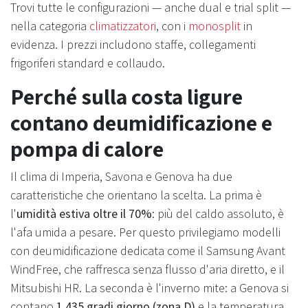
Trovi tutte le configurazioni — anche dual e trial split —
nella categoria
climatizzatori
, con i
monosplit
in
evidenza. I prezzi includono staffe, collegamenti
frigoriferi standard e collaudo.
Perché sulla costa ligure
contano deumidificazione e
pompa di calore
Il clima di Imperia, Savona e Genova ha due
caratteristiche che orientano la scelta. La prima è
l'
umidità estiva oltre il 70%
: più del caldo assoluto, è
l'afa umida a pesare. Per questo privilegiamo modelli
con deumidificazione dedicata come il Samsung Avant
WindFree, che raffresca senza flusso d'aria diretto, e il
Mitsubishi HR. La seconda è l'inverno mite: a Genova si
contano
1.435 gradi giorno (zona D)
e la temperatura