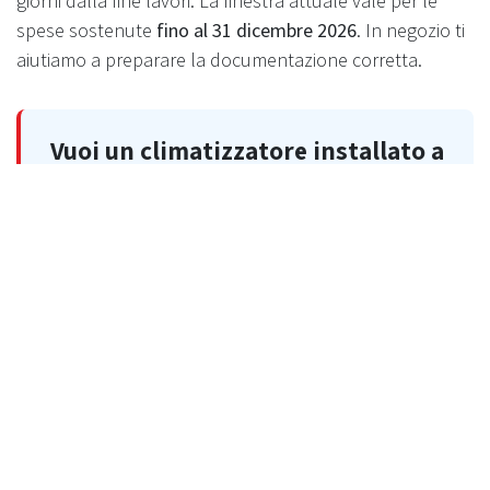
giorni dalla fine lavori. La finestra attuale vale per le
spese sostenute
fino al 31 dicembre 2026
. In negozio ti
aiutiamo a preparare la documentazione corretta.
Vuoi un climatizzatore installato a
regola d'arte?
Preventivo gratuito, montaggio professionale
incluso, garanzia ufficiale brand. Vieni in negozio
oppure richiedi un sopralluogo a domicilio.
Prenota appuntamento
Richiedi preventivo