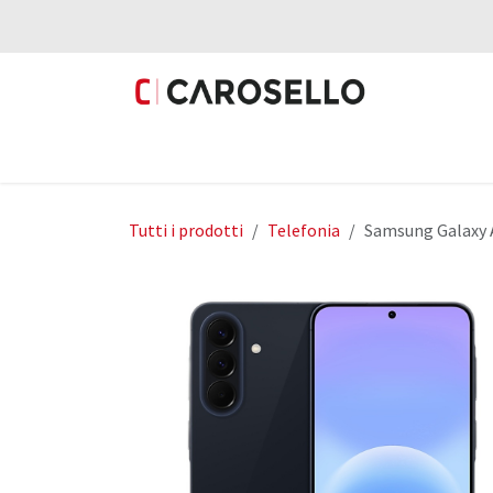
Passa al contenuto
Prodotti
Fotovoltaico
Mobilità Elettri
Tutti i prodotti
Telefonia
Samsung Galaxy 