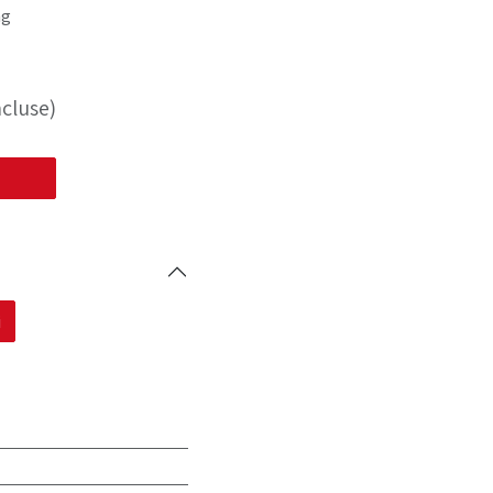
ng
cluse)
i