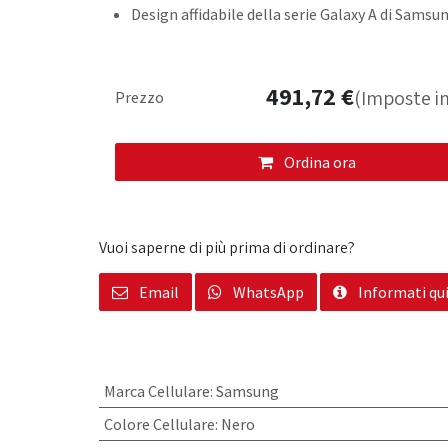
Design affidabile della serie Galaxy A di Samsu
491,72
€
(Imposte in
Prezzo
Ordina ora
Vuoi saperne di più prima di ordinare?
Email
WhatsApp
Informati qu
Marca Cellulare
:
Samsung
Colore Cellulare
:
Nero