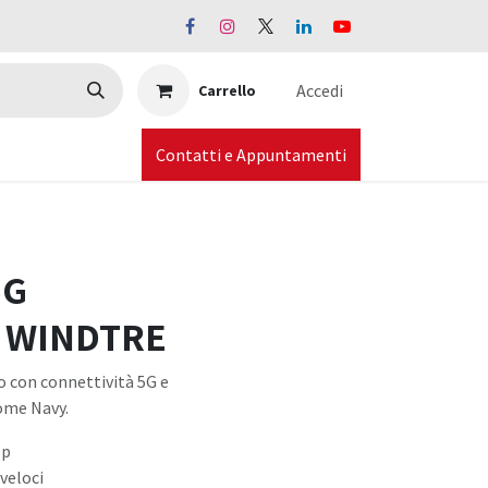
Accedi
Carrello
Contatti e Appuntamenti
5G
- WINDTRE
con connettività 5G e
some Navy.
pp
veloci