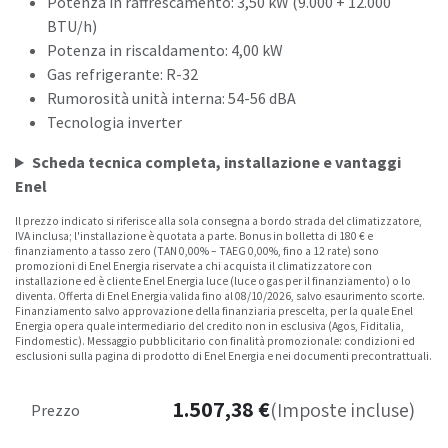
Potenza in raffrescamento: 3,50 kW (9.000 + 12.000
BTU/h)
Potenza in riscaldamento: 4,00 kW
Gas refrigerante: R-32
Rumorosità unità interna: 54-56 dBA
Tecnologia inverter
Scheda tecnica completa, installazione e vantaggi
Enel
Il prezzo indicato si riferisce alla sola consegna a bordo strada del climatizzatore,
IVA inclusa; l'installazione è quotata a parte. Bonus in bolletta di 180 € e
finanziamento a tasso zero (TAN 0,00% – TAEG 0,00%, fino a 12 rate) sono
promozioni di Enel Energia riservate a chi acquista il climatizzatore con
installazione ed è cliente Enel Energia luce (luce o gas per il finanziamento) o lo
diventa. Offerta di Enel Energia valida fino al 08/10/2026, salvo esaurimento scorte.
Finanziamento salvo approvazione della finanziaria prescelta, per la quale Enel
Energia opera quale intermediario del credito non in esclusiva (Agos, Fiditalia,
Findomestic). Messaggio pubblicitario con finalità promozionale: condizioni ed
esclusioni sulla pagina di prodotto di Enel Energia e nei documenti precontrattuali.
1.507,38
€
(Imposte incluse)
Prezzo