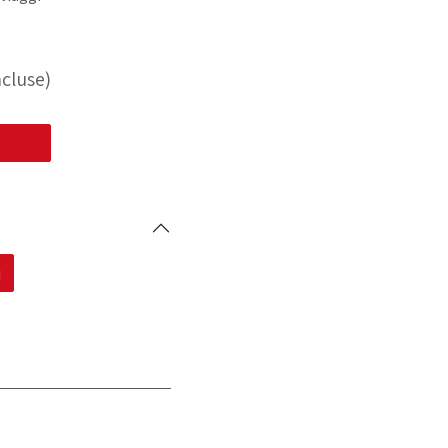
cluse)
i