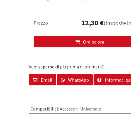
12,30
€
(Imposte in
Prezzo
Ordina ora
Vuoi saperne di più prima di ordinare?
Email
WhatsApp
Informati qu
Compatibilità Accessori
:
Universale