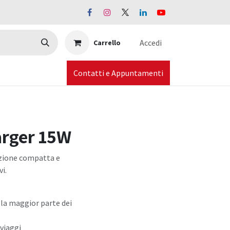
Accedi
Carrello
Contatti e Appuntamenti
arger 15W
luzione compatta e
vi.
la maggior parte dei
 viaggi