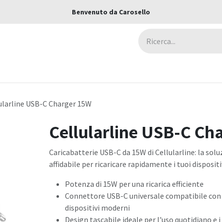
Benvenuto da Carosello
ca
Assicurazioni
Negozi
Blog
ularline USB-C Charger 15W
Cellularline USB-C Ch
Caricabatterie USB-C da 15W di Cellularline: la so
affidabile per ricaricare rapidamente i tuoi dispositi
Potenza di 15W per una ricarica efficiente
Connettore USB-C universale compatibile con 
dispositivi moderni
Design tascabile ideale per l'uso quotidiano e i