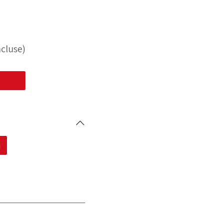
cluse)
i