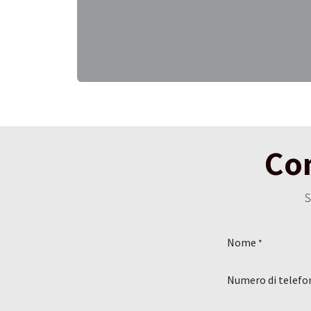
Con
S
Nome
*
Numero di telefo