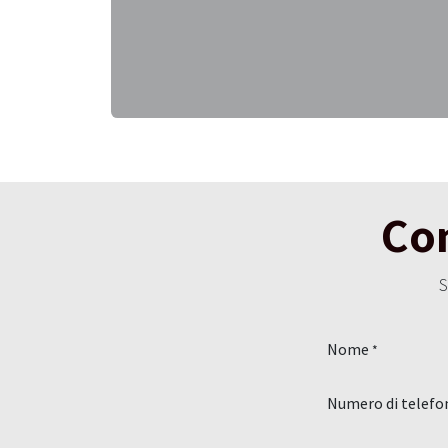
Con
S
Nome
*
Numero di telefo