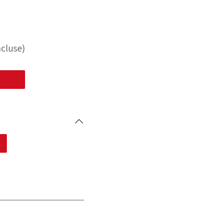
cluse)
i