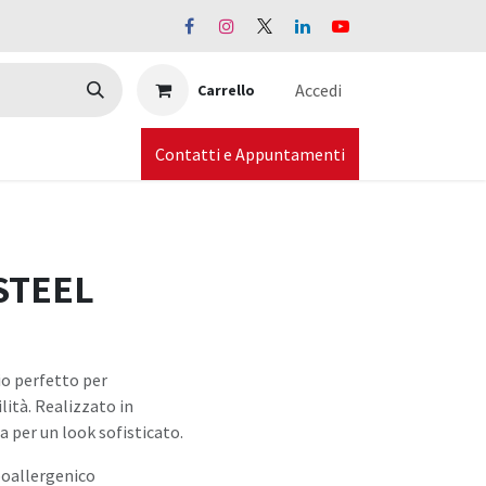
Accedi
Carrello
Contatti e Appuntamenti
 STEEL
io perfetto per
lità. Realizzato in
 per un look sofisticato.
ipoallergenico