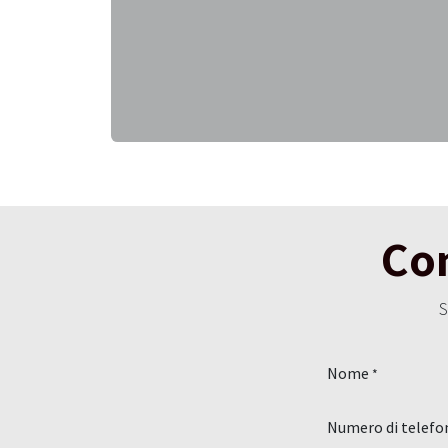
Con
S
Nome
*
Numero di telefo