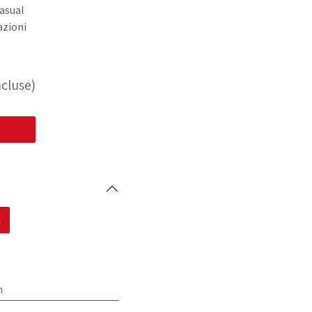
casual
azioni
cluse)
i
m