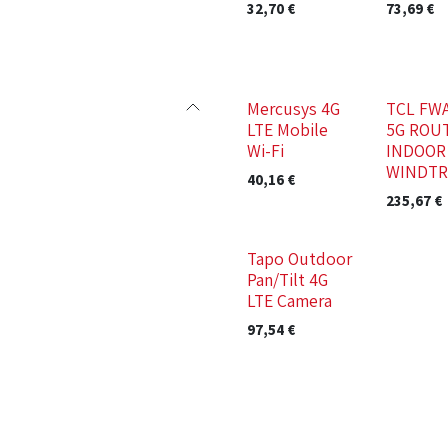
32,70
€
73,69
€
Mercusys 4G
TCL FWA
LTE Mobile
5G ROU
Wi-Fi
INDOOR 
WINDTR
40,16
€
235,67
€
Tapo Outdoor
Pan/Tilt 4G
LTE Camera
97,54
€