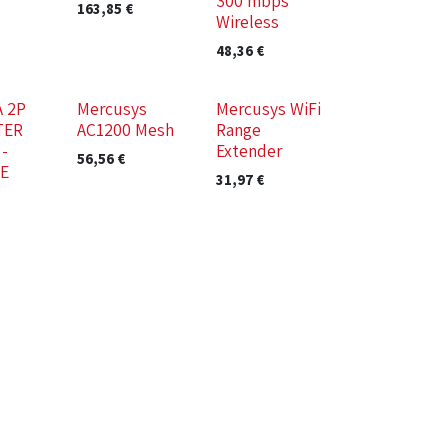
300 mbps
163,85
€
Wireless
48,36
€
 2P
Mercusys
Mercusys WiFi
TER
AC1200 Mesh
Range
-
Extender
56,56
€
E
31,97
€