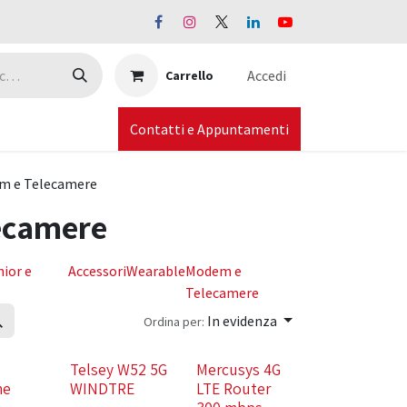
Accedi
Carrello
Contatti e Appuntamenti
m e Telecamere
ecamere
nior e
Accessori
Wearable
Modem e
Telecamere
In evidenza
Ordina per:
Telsey W52 5G
Mercusys 4G
ne
WINDTRE
LTE Router