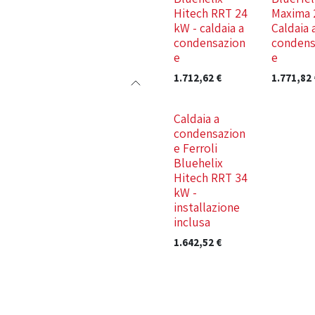
Hitech RRT 24
Maxima 
kW - caldaia a
Caldaia 
condensazion
condens
e
e
1.712,62
€
1.771,82
Nuovo!
Caldaia a
condensazion
e Ferroli
Bluehelix
Hitech RRT 34
kW -
installazione
inclusa
1.642,52
€