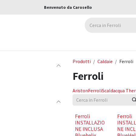
Benvenuto da Carosello
ca
Assicurazioni
Negozi
Blog
Prodotti
Caldaie
Ferroli
Ferroli
Ariston
Ferroli
Scaldacqua The
Nuovo!
Nuovo!
Ferroli
Ferroli
INSTALLAZIO
INSTAL
NE INCLUSA
NE INCL
Bluehelix
BlueHel