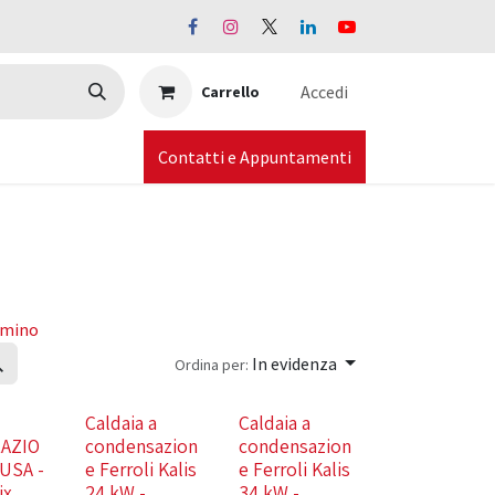
Accedi
Carrello
Contatti e Appuntamenti
rmino
In evidenza
Ordina per:
Nuovo!
Nuovo!
Caldaia a
Caldaia a
LAZIO
condensazion
condensazion
USA -
e Ferroli Kalis
e Ferroli Kalis
ix
24 kW -
34 kW -