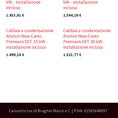
kW - installazione
kW - installazione
inclusa
inclusa
1.433,61
€
1.544,16
€
Nuovo!
Nuovo!
Caldaia a condensazione
Caldaia a condensazione
Ariston New Cares
Ariston New Cares
Premium EXT 25 kW -
Premium EXT 30 kW -
installazione inclusa
installazione inclusa
1.499,18
€
1.523,77
€
Carosello snc di Braghin Marco e C. | P.IVA: 01583640097