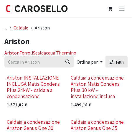
Passa al contenuto
...
Caldaie
Ariston
Ariston
Ariston
Ferroli
Scaldacqua Thermino
Ordina per
Filtri
Nuovo!
Nuovo!
Ariston INSTALLAZIONE
Caldaia a condensazione
INCLUSA Matis Condens
Ariston Matis Condens
Plus 24kW - caldaia a
Plus 30 kW -
condensazione
installazione inclusa
1.571,82
€
1.499,18
€
Nuovo!
Nuovo!
Caldaia a condensazione
Caldaia a condensazione
Ariston Genus One 30
Ariston Genus One 35