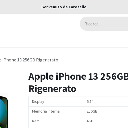
Benvenuto da Carosello
ca
Assicurazioni
Negozi
Blog
e iPhone 13 256GB Rigenerato
Apple iPhone 13 256G
Rigenerato
Display
6,1"
Memoria interna
256GB
RAM
4GB