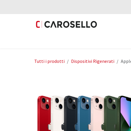
Passa al contenuto
Prodotti
Fotovoltaico
Mobilità Elettri
Tutti i prodotti
Dispositivi Rigenerati
Appl