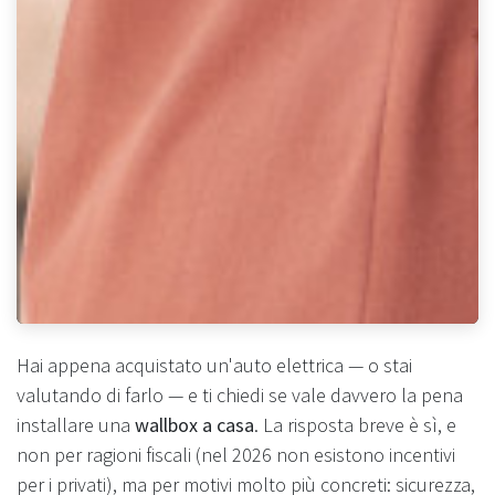
Hai appena acquistato un'auto elettrica — o stai
valutando di farlo — e ti chiedi se vale davvero la pena
installare una
wallbox a casa
. La risposta breve è sì, e
non per ragioni fiscali (nel 2026 non esistono incentivi
per i privati), ma per motivi molto più concreti: sicurezza,