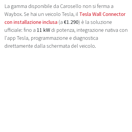
La gamma disponibile da Carosello non si ferma a
Waybox. Se hai un veicolo Tesla, il
Tesla Wall Connector
con installazione inclusa
(a
€1.290
) è la soluzione
ufficiale: fino a
11 kW
di potenza, integrazione nativa con
l'app Tesla, programmazione e diagnostica
direttamente dalla schermata del veicolo.
Per chi cerca una soluzione più compatta e portatile, il
Juicebox DL Cable Enel X
(a
€250
) è un caricatore
portatile con cavo integrato da 7,4 kW, ideale come
soluzione di backup o per chi si sposta tra più
abitazioni.
Qual è la wallbox giusta per
te?
La scelta dipende da tre fattori principali: la potenza del