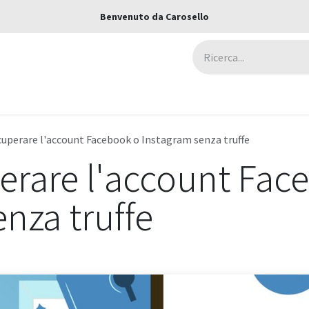
Benvenuto da Carosello
ca
Assicurazioni
Negozi
Blog
uperare l'account Facebook o Instagram senza truffe
rare l'account Fac
nza truffe