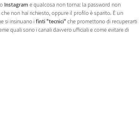
o
Instagram
e qualcosa non torna: la password non
 che non hai richiesto, oppure il profilo è sparito. È un
e si insinuano i
finti "tecnici"
che promettono di recuperarti
e quali sono i canali davvero ufficiali e come evitare di
pere prima
 può recuperare il tuo account tranne Meta
(la società che
 scrive in privato, ti chiama o ti chiede soldi o la password
ntando una truffa. Meta
non chiede mai la password
e
non fa
no l'
email
e il
numero di telefono
collegati al profilo, e se
 o computer) da cui in passato hai già fatto l'accesso: il