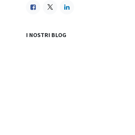
I NOSTRI BLOG
Telefonia e Sky
Enel
Efficienza Energetica
Assicurazioni
Mobilità Elettrica
Carosello.net