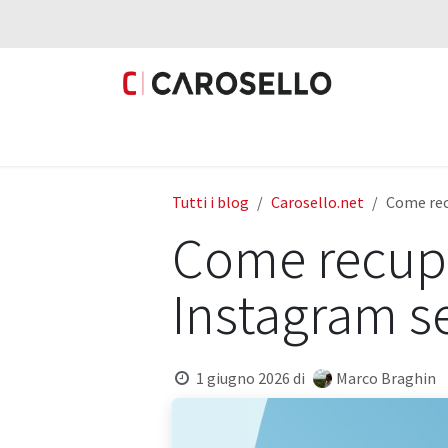
Passa al contenuto
Prodotti
Fotovoltaico
Mobilità Elettri
Tutti i blog
Carosello.net
Come rec
Come recupe
Instagram se
1 giugno 2026
di
Marco Braghin