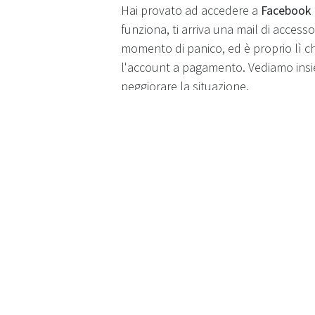
Hai provato ad accedere a
Facebook
funziona, ti arriva una mail di accesso
momento di panico, ed è proprio lì ch
l'account a pagamento. Vediamo insiem
peggiorare la situazione.
Cosa devi sa
Una regola vale sopra tutte:
nessuno
gestisce Facebook e Instagram). Chi ti
per "sbloccarti" sta quasi sempre te
pagare
il recupero di un account.
Prima di iniziare, tieni a portata di ma
possibile usa un dispositivo (telefono
sistema lo riconosce più facilmente.