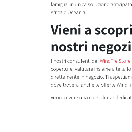
famiglia, in unica soluzione anticipat
Africa e Oceania.
Vieni a scopri
nostri negozi
I nostri consulenti del
WindTre Store
coperture, valutare insieme a te la fo
direttamente in negozio. Ti aspettiam
dove troverai anche le offerte WindTr
Vuoi ricevere una consulenza dedica
aiutiamo a scegliere la polizza giusta 
Le informazioni riportate hanno valore
attentamente i Set Informativi delle pol