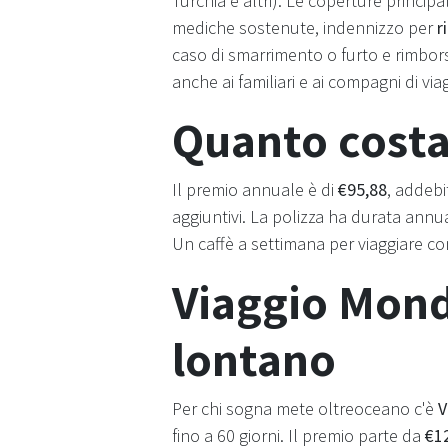
Turchia e altri). Le coperture princi
mediche sostenute, indennizzo per
r
caso di smarrimento o furto e rimbors
anche ai familiari e ai compagni di vi
Quanto costa 
Il premio annuale è di
€95,88
, addebi
aggiuntivi. La polizza ha durata annu
Un caffè a settimana per viaggiare co
Viaggio Mond
lontano
Per chi sogna mete oltreoceano c'è
V
fino a 60 giorni. Il premio parte da
€1