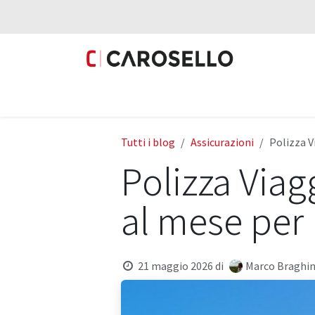
Passa al contenuto
Prodotti
Fotovoltaico
Mobilità Elettri
Tutti i blog
Assicurazioni
Polizza V
Polizza Viag
al mese per 
21 maggio 2026
di
Marco Braghi