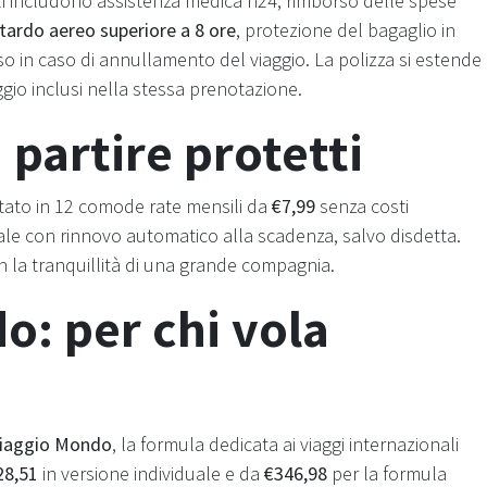
pali includono assistenza medica h24, rimborso delle spese
itardo aereo superiore a 8 ore
, protezione del bagaglio in
o in caso di annullamento del viaggio. La polizza si estende
aggio inclusi nella stessa prenotazione.
partire protetti
tato in 12 comode rate mensili da
€7,99
senza costi
ale con rinnovo automatico alla scadenza, salvo disdetta.
n la tranquillità di una grande compagnia.
o: per chi vola
iaggio Mondo
, la formula dedicata ai viaggi internazionali
28,51
in versione individuale e da
€346,98
per la formula