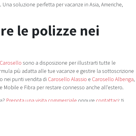
a. Una soluzione perfetta per vacanze in Asia, Americhe,
re le polizze nei
 Carosello
sono a disposizione per illustrarti tutte le
rmula più adatta alle tue vacanze e gestire la sottoscrizione
o nei punti vendita di
Carosello Alassio
e
Carosello Albenga
,
e Mobile e Fibra per restare connesso anche all'estero.
ta?
Prenota una visita commerciale
oppure
contattaci
: ti
per il tuo prossimo viaggio.
 puramente informativo. Prima della sottoscrizione leggere
izze, disponibili su windtre.it/trasparenza-assicurativa, per