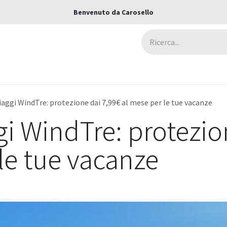
Benvenuto da Carosello
ca
Assicurazioni
Negozi
Blog
iaggi WindTre: protezione dai 7,99€ al mese per le tue vacanze
gi WindTre: protezio
le tue vacanze
n